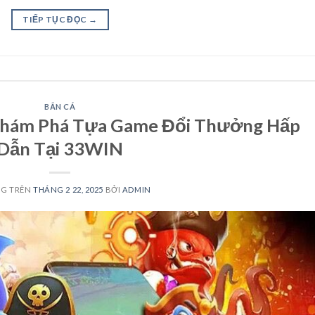
TIẾP TỤC ĐỌC
→
BẮN CÁ
Khám Phá Tựa Game Đổi Thưởng Hấp
Dẫn Tại 33WIN
NG TRÊN
THÁNG 2 22, 2025
BỞI
ADMIN