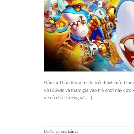
Bắn cá Thần Rồng tự tin trở thành một trong
với 33win và tham gia vào trò chơi này cực k
về cả chất lượng và […]
Đã đăng trong
bắn cá