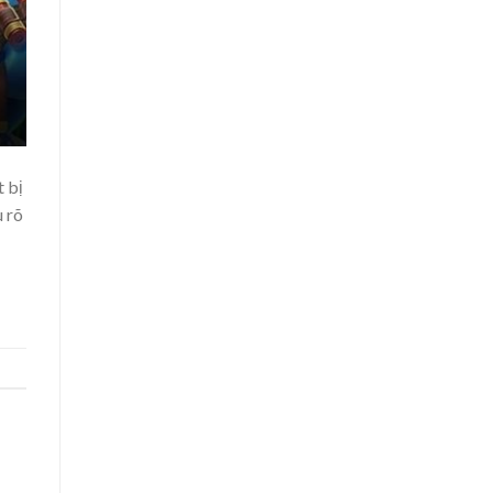
t bị
u rõ