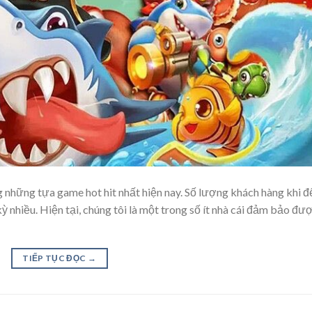
 những tựa game hot hit nhất hiện nay. Số lượng khách hàng khi đ
ỳ nhiều. Hiện tại, chúng tôi là một trong số ít nhà cái đảm bảo đư
TIẾP TỤC ĐỌC
→