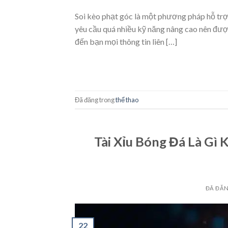
Soi kèo phạt góc là một phương pháp hỗ trợ
yêu cầu quá nhiều kỹ năng nâng cao nên đượ
đến bạn mọi thông tin liên […]
Đã đăng trong
thể thao
Tài Xỉu Bóng Đá Là Gì
ĐÃ ĐĂ
22