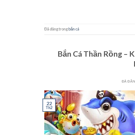
Đã đăng trong
bắn cá
Bắn Cá Thần Rồng – 
ĐÃ ĐĂ
22
Th2