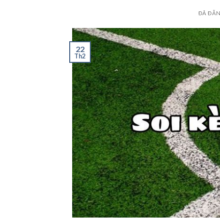
ĐÃ ĐĂ
22
Th2